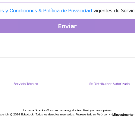
os y Condiciones & Política de Privacidad
vigentes de Serv
Enviar
Servicio Técnico
Sé Distribuidor Autorizado
La marca Boboduck® es una marca registrada en Perú y en otros paises.
opyright © 2024 Boboduck. Todos los derechos reservados. Representado en Perú por